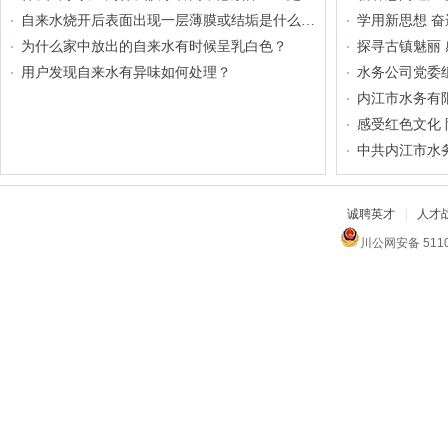
20260105停水公告
自来水烧开后表面出现一层薄膜或结垢是什么原因？
[2026-01-05]
为什么家中放出的自来水有时候呈乳白色？
探寻古镇魅丽
20260106停水公告
用户发现自来水有异味如何处理？
水务公司党委
[2026-01-05]
感受红色文化
20260104减压供水公告
[2026-01-04]
诚聘英才
|
人才
川公网安备 511