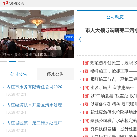

滚动公告：
[2026-07-24]
内江城区第一第二污水处理厂及配套主干管网更新改造工程项目材料设备（不锈钢管道）采购项目废标公告
公司动态
[2026-07-21]
五一劳动奖状”
市人大领导调研第二污
内江市水务有限责任公司2026-2029年度电磁水表采购项目采购公告

[2026-07-21]
内江城区第一第二污水处理厂及配套主干管网更新改造工程项目材料设备（不锈钢管道）采购项目采购公告变更公告
招商引资企业参观内江市第三水厂
[2026-07-14]
规范选举促民主，履职尽责
[图]
内江市水务有限责任公司2026-2029年度电磁水表采购项目结果公告
错峰施工，抢抓工期—
[图]
公司公告
停水公告
[2026-08-04]
20260106停水公告
紧盯施工节点，严把工
[图]
[2026-01-05]
内江市水务有限责任公司2026-2029年度电磁水表采购项目更正公告
座谈听民声 宣讲惠民生
[图]
[2026-07-27]
20260104减压供水公告
以“中场复盘”找差距·以“
[图]
[2026-01-04]
以赛促学砺精兵 履职赋能展风
[图]
内江经济技术开发区污水处理有限责任公司尾水泵站提升泵维修服务采购项目中标候选人公示
新城应急供水抢险基地
[2026-07-24]
[图]
20260104临时停水公告
豪鹏公司联合水表检定
[图]
[2026-01-04]
内江城区第一第二污水处理厂及配套主干管网更新改造工程项目材料设备（不锈钢管道）采购项目废标公告
夯实技能基础，提升检
[图]
[2026-07-21]
20251201临时停水公告