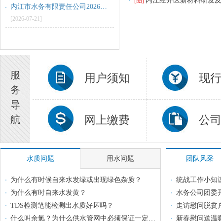
内江经开区新材料研发
[图]
[2025-12-01]
内江市水务有限责任公司2026-2029年度电磁水表采购项目采购公告
[2026-07-21]
20260112停水公告
[2026-01-11]
内江城区第一第二污水处理厂及配套主干管网更新改造工程项目材料设备（不锈钢管道）采购项目采购公告变更公告
[2026-07-14]
20260105停水公告
[2026-01-05]
内江市水务有限责任公司2026-2029年度电磁水表采购项目结果公告
服
用户须知
现
[2026-08-04]
20260106停水公告
务
[2026-01-05]
内江市水务有限责任公司2026-2029年度电磁水表采购项目更正公告
导
[2026-07-27]
20260104减压供水公告
航
网上缴费
公
[2026-01-04]
内江经济技术开发区污水处理有限责任公司尾水泵站提升泵维修服务采购项目中标候选人公示
[2026-07-24]
20260104临时停水公告
[2026-01-04]
内江城区第一第二污水处理厂及配套主干管网更新改造工程项目材料设备（不锈钢管道）采购项目废标公告
水质问题
用水问题
团队风采
[2026-07-21]
20251201临时停水公告
[2025-12-01]
为什么有时候自来水发绿或出现绿色杂质？
统战工作小知
为什么有时自来水发黄？
20260112停水公告
TDS检测笔能检测出水质好坏吗？
走访慰问脱贫
[2026-01-11]
什么叫余氯？为什么供水管网中必须保证一定的余氯量？
新春慰问送温